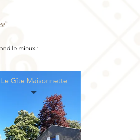
e"
ond le mieux :
Le Gîte Maisonnette