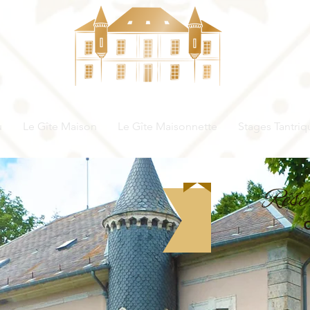
Le Château de Joyce
u
Le Gîte Maison
Le Gîte Maisonnette
Stages Tantriq
Réser
dès
Bien