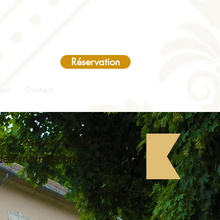
Réservation
ues
Contact
vations été
2026
 maintenant
venue au Château