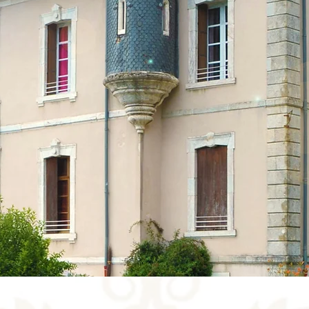
Niché da
Domaine 
invit
Vous avez 
Le