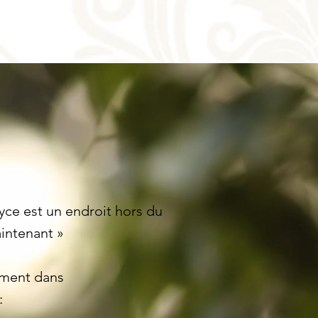
oyce est un endroit hors du
intenant »
ement dans
: