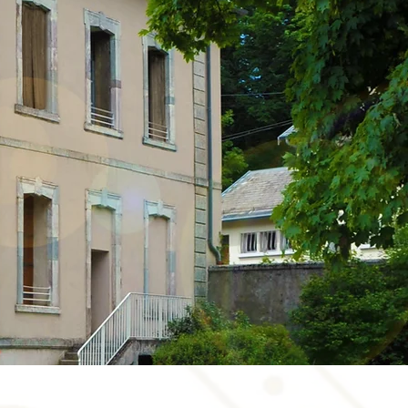
ns un écrin de verdure, le
Château de Joyce
"
"
vous
e à vivre une expérience
Hors du commun
le choix entre trois options
d'hébergement :
Château
Le
,
Gîte Maison
Le
Gîte
Maisonnette.