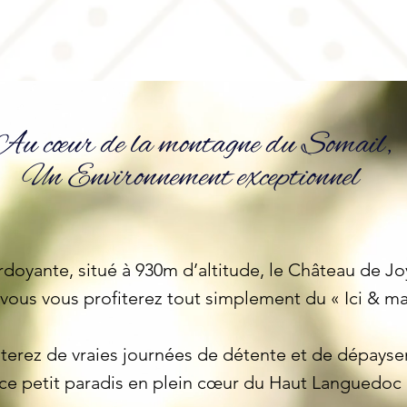
Au cœur de la montagne du Somail,
Un Environnement exceptionnel
erdoyante, situé à 930m d’altitude, le Château de J
vous vous profiterez tout simplement du « Ici & ma
iterez de vraies journées de détente et de dépays
ce petit paradis en plein cœur du Haut Languedoc 