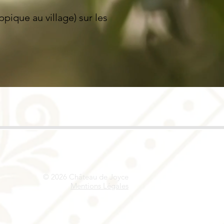
ppique au village) sur les
© 2026
Château de Joyce
Mentions Légales