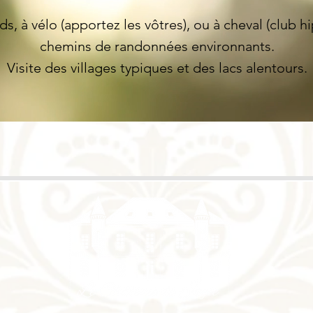
s, à vélo (apportez les vôtres), ou à cheval (club hi
chemins de randonnées environnants.
Visite des villages typiques et des lacs alentours.