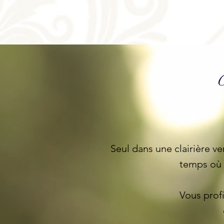
Seul dans une clairière v
temps où 
Vous prof